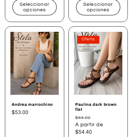
Seleccionar
Seleccionar
opciones
opciones
Oferta
Andrea marrochino
Paulina dark brown
flat
Precio
$53.00
Precio
Precio
$64.00
habitual
habitual
A partir de
de
$54.40
oferta