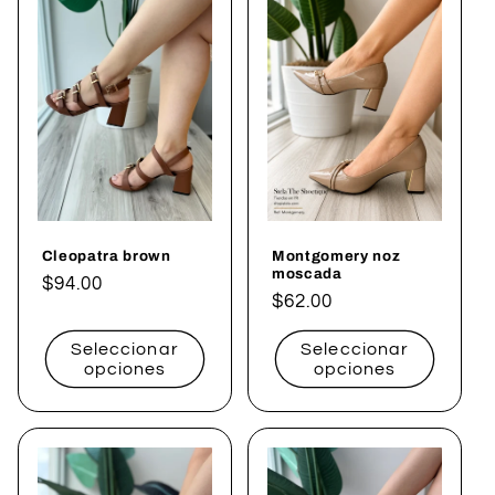
Cleopatra brown
Montgomery noz
moscada
Precio
$94.00
Precio
$62.00
habitual
habitual
Seleccionar
Seleccionar
opciones
opciones