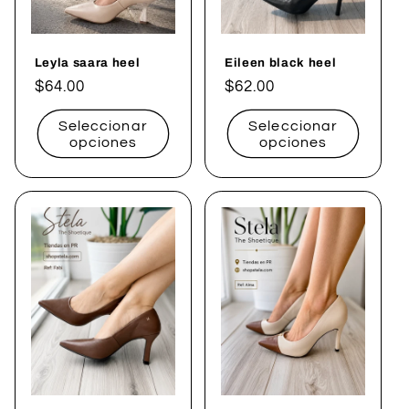
Leyla saara heel
Eileen black heel
Precio
$64.00
Precio
$62.00
habitual
habitual
Seleccionar
Seleccionar
opciones
opciones