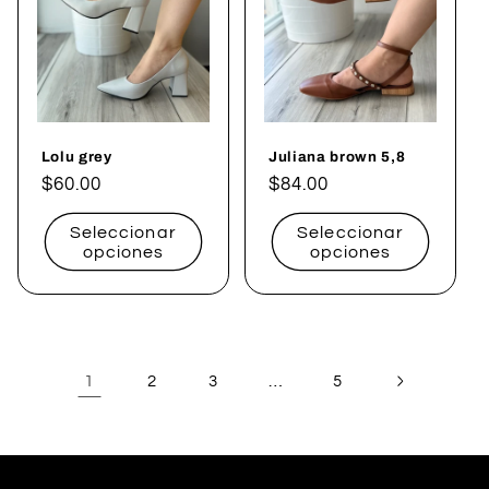
Lolu grey
Juliana brown 5,8
Precio
$60.00
Precio
$84.00
habitual
habitual
Seleccionar
Seleccionar
opciones
opciones
1
…
2
3
5