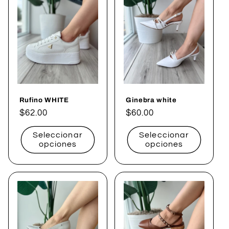
Rufino WHITE
Ginebra white
Precio
$62.00
Precio
$60.00
habitual
habitual
Seleccionar
Seleccionar
opciones
opciones