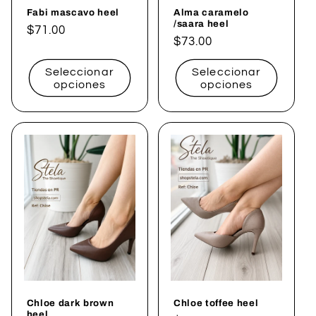
Fabi mascavo heel
Alma caramelo
/saara heel
Precio
$71.00
Precio
$73.00
habitual
habitual
Seleccionar
Seleccionar
opciones
opciones
Chloe dark brown
Chloe toffee heel
heel