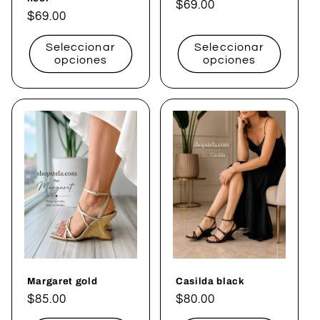
Precio
$69.00
Precio
$69.00
habitual
habitual
Seleccionar
Seleccionar
opciones
opciones
Margaret gold
Casilda black
Precio
$85.00
Precio
$80.00
habitual
habitual