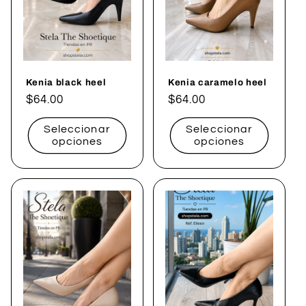
i
ó
n
Kenia black heel
Kenia caramelo heel
:
Precio
$64.00
Precio
$64.00
habitual
habitual
Seleccionar
Seleccionar
opciones
opciones