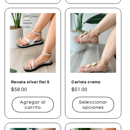
Renata silver flat 5
Carlota creme
Precio
$58.00
Precio
$51.00
habitual
habitual
Agregar al
Seleccionar
carrito
opciones