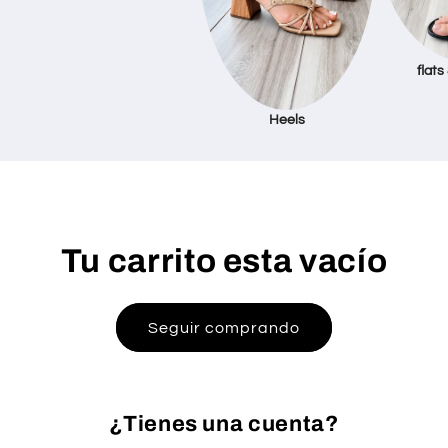
flats
Heels
Tu carrito esta vacío
Seguir comprando
¿Tienes una cuenta?